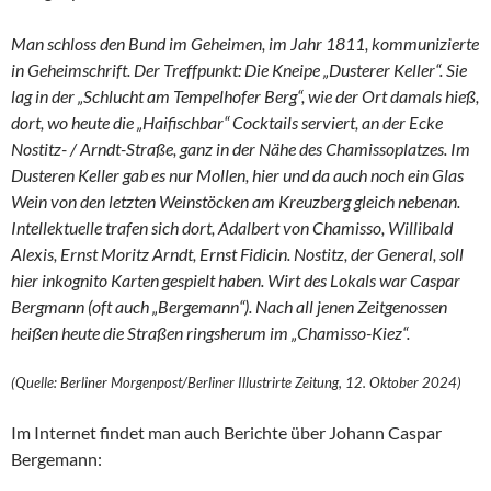
Man schloss den Bund im Geheimen, im Jahr 1811, kommunizierte
in Geheimschrift. Der Treffpunkt: Die Kneipe „Dusterer Keller“. Sie
lag in der „Schlucht am Tempelhofer Berg“, wie der Ort damals hieß,
dort, wo heute die „Haifischbar“ Cocktails serviert, an der Ecke
Nostitz- / Arndt-Straße, ganz in der Nähe des Chamissoplatzes. Im
Dusteren Keller gab es nur Mollen, hier und da auch noch ein Glas
Wein von den letzten Weinstöcken am Kreuzberg gleich nebenan.
Intellektuelle trafen sich dort, Adalbert von Chamisso, Willibald
Alexis, Ernst Moritz Arndt, Ernst Fidicin. Nostitz, der General, soll
hier inkognito Karten gespielt haben. Wirt des Lokals war Caspar
Bergmann (oft auch „Bergemann“). Nach all jenen Zeitgenossen
heißen heute die Straßen ringsherum im „Chamisso-Kiez“.
(Quelle: Berliner Morgenpost/Berliner Illustrirte Zeitung, 12. Oktober 2024)
Im Internet findet man auch Berichte über Johann Caspar
Bergemann: