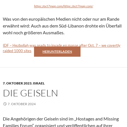
https://oct7map.com/https://oct7map.com/
Was von den europäischen Medien nicht oder nur am Rande
erwähnt wird: Auch aus dem Süd-Libanon drohte ein Überfall
wohl noch größeren Ausmaßes.
IDF – Hezbollah was ready to invade en masse after Oct. 7 – we covertly
raided 1000 sites
HERUNTERLADEN
7. OKTOBER 2023
,
ISRAEL
DIE GEISELN
7. OKTOBER 2024
Die Angehörigen der Geiseln sind im „Hostages and Missing
Families Forum“ organisiert und veröffentlichen auf ihrer