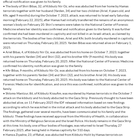
official notification was given to his family.
• The body of Shiri Bibas, 32, of Kibbutz Nir Oz, who was abducted from her home by Hamas
terrorists together with her husband (Yarden, 34) and her two children (Ariel, 4 years old, and
Kfir, aged 9 months) during the October 7, 2023, attack, was returned to Israel early Saturday
morning (February 22, 2025), after Hamas had initially transferred the remains of an anonymous
woman’s body on February 20. Shiri’s remains were taken to the National Center of Forensic
Medicine where her identity was confirmed and notification given to the family. It was further
confirmed she had been murdered in captivity and not killed in an Israeli attack, as claimed by
the terrorists. The bodies of her two children, Ariel and Kfir, both brutally murdered in captivity,
were returned on Thursday, February 20, 2025. Yarden Bibas was returned alive on February 1,
2025.
• Ariel Bibas, 4, of Kibbutz Nir Oz, was abducted from his home on October 7, 2023, together
with his parents Yarden (34) and Shiri (32), and his brother Kfir (9 months). His body was
returned home on Thursday, February 20, 2025. After the National Center of Forensic Medicine
confirmed his identity, notification was given to the family.
• Kfir Bibas, 9 months, of Kibbutz Nir Oz, was abducted from his home on October 7, 2023,
together with his parents Yarden (34) and Shiri (32), and his brother Ariel (4). His body was
returned home on Thursday, February 20, 2025. His body was taken to the National Center of
Forensic Medicine for identification, and once this was confirmed, notification was given to the
family.
• Shlomo Mantzur, 86, of Kibbutz Kissufim, was murdered by Hamas terrorists in the October 7
attack on the kibbutz and his body abducted to the Gaza Strip. Previously thought to have been
abducted alive, on 11 February 2025 the IDF released information based on new findings
according to which he was killed in the initial attack and his body abducted to the Gaza Strip.
The findings, gathered over several months, have been communicated to his family and the
kibbutz. These findings have received approval from the Ministry of Health, in collaboration
with the Ministry of Religious Services and the Israel Police. His body remains in the Gaza Strip
at this time. his body, one of four bodies of hostages, was returned to Israel Thursday, 27
February 2025, after being held in Hamas captivity for 510 days.
• Hamza Ziyadne, 23, of Rahat, was abducted from Kibbutz Holit by Hamas terrorists on