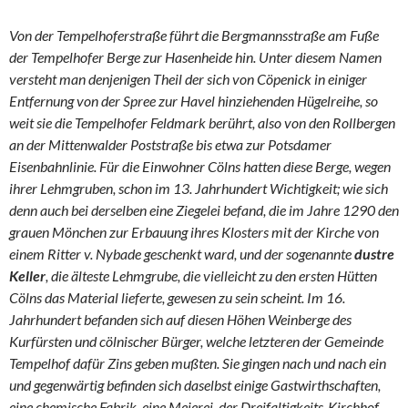
Von der Tempelhoferstraße führt die Bergmannsstraße am Fuße
der Tempelhofer Berge zur Hasenheide hin. Unter diesem Namen
versteht man denjenigen Theil der sich von Cöpenick in einiger
Entfernung von der Spree zur Havel hinziehenden Hügelreihe, so
weit sie die Tempelhofer Feldmark berührt, also von den Rollbergen
an der Mittenwalder Poststraße bis etwa zur Potsdamer
Eisenbahnlinie. Für die Einwohner Cölns hatten diese Berge, wegen
ihrer Lehmgruben, schon im 13. Jahrhundert Wichtigkeit; wie sich
denn auch bei derselben eine Ziegelei befand, die im Jahre 1290 den
grauen Mönchen zur Erbauung ihres Klosters mit der Kirche von
einem Ritter v. Nybade geschenkt ward, und der sogenannte
dustre
Keller
, die älteste Lehmgrube, die vielleicht zu den ersten Hütten
Cölns das Material lieferte, gewesen zu sein scheint. Im 16.
Jahrhundert befanden sich auf diesen Höhen Weinberge des
Kurfürsten und cölnischer Bürger, welche letzteren der Gemeinde
Tempelhof dafür Zins geben mußten. Sie gingen nach und nach ein
und gegenwärtig befinden sich daselbst einige Gastwirthschaften,
eine chemische Fabrik, eine Meierei, der Dreifaltigkeits-Kirchhof