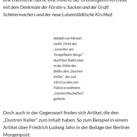
mit dem Denkmale der Fürstin v. Sacken und der Gruft
Schleiermachers und der neue Luisenstädtische Kirchhof.
Adolph von Menzel
malte 1846 das
„Gewitter am
Tempelhofer Berge“.
Auch hier findet man
in der Mitte des
Bildes den „Dustren
Keller“, der seit
1810 zu den von
Fidicin erwähnten
„Gastwirthschaften“
gehörte.
Doch auch in der Gegenwart finden sich Artikel, die den
„Dustren Keller“ zum Inhalt haben. So zum Beispiel in einem
Artikel über Friedrich Ludwig Jahn in der Beilage der Berliner
Morgenpost: