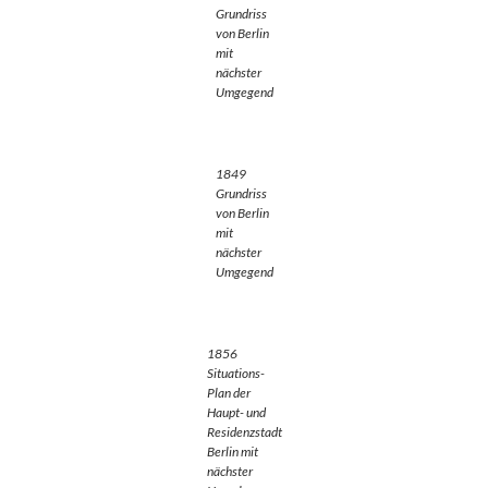
Grundriss
von Berlin
mit
nächster
Umgegend
1849
Grundriss
von Berlin
mit
nächster
Umgegend
1856
Situations-
Plan der
Haupt- und
Residenzstadt
Berlin mit
nächster