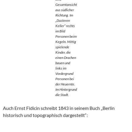
Gesamtansicht
aus südlicher
Richtung. Im
„Dusteren
Keller“ rechts
im Bild
Personen beim
Kegeln. Mittig
spielende
Kinder, die
einen Drachen
bauen und
links im
Vordergrund
Personen bei
der Heuernte.
Im Hintergrund
die Stadt.
Auch Ernst Fidicin schreibt 1843 in seinem Buch „Berlin
historisch und topographisch dargestellt“: