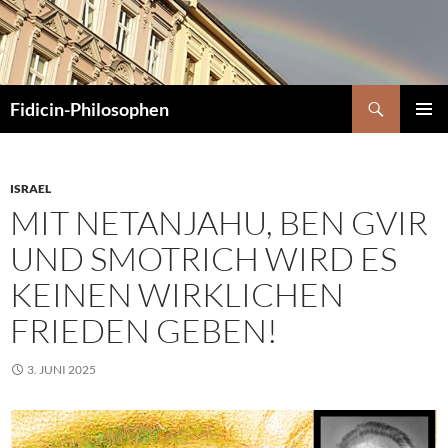
Zum
Inhalt
springen
Suchen
Fidicin-Philosophen
PRIMÄR
MENÜ
ISRAEL
MIT NETANJAHU, BEN GVIR
UND SMOTRICH WIRD ES
KEINEN WIRKLICHEN
FRIEDEN GEBEN!
3. JUNI 2025