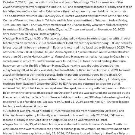
October 7, 2023, together with his father and two of his siblings. The four members of the
Ziyadne family were working in the kibbutz. IDF and security forces located his body and that of
his father, Youssef, in a tunnel in Rafah where they had apparently been held by the terrorists.
The bodies were returned on 8 January 2025; Hamza was positively identified at the National
Center of Forensic Medicine in Tel Aviv, and his family was notified of his death today (Friday,
10th January 2025). The two other members of the Ziyadne family who were abducted by the
terrorists – Bilal Ziyadne, 18, and Aisha Ziyadne, 17 – were released on November 30, 2023,
after more than 50 days in Hamas captivity.
• Youssef Hamis Ziyadne, 53, of Rahat, was abducted by Hamas terrorists together with three of
his children on October 7, 2023, from Kibbutz Holit, where they were working. IDF and security
forces located his body in a tunnel in Rafah and returned it to Israel today (8 January 2025). Two
of the children – Bilal Ziyadne, 18, and Aisha Ziyadne, 17, were released on November 30 after
more than 50 days in Hamas captivity; Youssef and Hamza remained as hostages in Gaza. In the
same tunnel in which Youssef’s remains were found, the IDF force located findings that raise
heavy concerns for the life of his son Hamza Ziyadne, who was abducted alongside him.
• Itay Svirsky, 38, of Tel Aviv, was abducted from Kibbutz Be’eri in the October 7, 2023, terrorist
attack while he was visiting his parents. Both his parents were murdered in the attack. On
January 16, 2024, his family was notified of his death while in Hamas captivity. His body was
retrieved from Gaza on 4 December 2024 by IDF forces and returned to Israel for burial.
• Carmel Gat, 40, of Tel Aviv, an occupational therapist, was visiting with her parents in Kibbutz
Be’eri when the terrorist attack began on October 7 and she was captured and abducted by the
Hamas terrorists to the Gaza Strip. She was held captive for over 300 days before being brutally
murdered just a few days ago. On Saturday, August 31, 2024, a combined IDF-ISA force located
her body and returned it to Israel.
• Alexander Dancyg, 75, of Kibbutz Nir Oz, was abducted from his home on October 7 and
killed in Hamas captivity. His family was informed of his death on July 22, 2024; IDF forces
located his body in the Gaza Strip on August 20, and he was returned to Israel.
• Yagev Buchshtab, 35, of Kibbutz Nirim, was abducted from his home on October 7 with his
wife Rimon, who was released in the prisoner exchange in November. His family was notified of
his death in Hamas captivity on July 22, 2024; IDF forces located his body in the Gaza Strip on