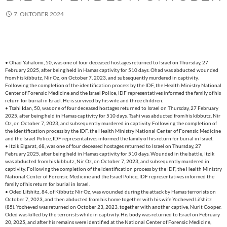
7. OKTOBER 2024
• Ohad Yahalomi, 50, was one of four deceased hostages returned to Israel on Thursday, 27
February 2025, after being held in Hamas captivity for 510 days. Ohad was abducted wounded
from his kibbutz, Nir Oz, on October 7, 2023, and subsequently murdered in captivity.
Following the completion of the identification process by the IDF, the Health Ministry National
Center of Forensic Medicine and the Israel Police, IDF representatives informed the family of his
return for burial in Israel. He is survived by his wife and three children.
• Tsahi Idan, 50, was one of four deceased hostages returned to Israel on Thursday, 27 February
2025, after being held in Hamas captivity for 510 days. Tsahi was abducted from his kibbutz, Nir
Oz, on October 7, 2023, and subsequently murdered in captivity. Following the completion of
the identification process by the IDF, the Health Ministry National Center of Forensic Medicine
and the Israel Police, IDF representatives informed the family of his return for burial in Israel.
• Itzik Elgarat, 68, was one of four deceased hostages returned to Israel on Thursday, 27
February 2025, after being held in Hamas captivity for 510 days. Wounded in the battle, Itzik
was abducted from his kibbutz, Nir Oz, on October 7, 2023, and subsequently murdered in
captivity. Following the completion of the identification process by the IDF, the Health Ministry
National Center of Forensic Medicine and the Israel Police, IDF representatives informed the
family of his return for burial in Israel.
• Oded Lifshitz, 84, of Kibbutz Nir Oz, was wounded during the attack by Hamas terrorists on
October 7, 2023, and then abducted from his home together with his wife Yocheved Lifshitz
(85). Yocheved was returned on October 23, 2023, together with another captive, Nurit Cooper.
Oded was killed by the terrorists while in captivity. His body was returned to Israel on February
20, 2025, and after his remains were identified at the National Center of Forensic Medicine,