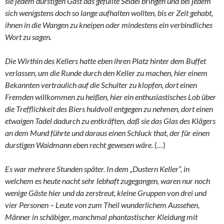
sie jedem durstigen Gast das gefüllte Seidel bringen und bei jedem
sich wenigstens doch so lange aufhalten wollten, bis er Zeit gehabt,
ihnen in die Wangen zu kneipen oder mindestens ein verbindliches
Wort zu sagen.
Die Wirthin des Kellers hatte eben ihren Platz hinter dem Buffet
verlassen, um die Runde durch den Keller zu machen, hier einem
Bekannten vertraulich auf die Schulter zu klopfen, dort einen
Fremden willkommen zu heißen, hier ein enthusiastisches Lob über
die Trefflichkeit des Biers huldvoll entgegen zu nehmen, dort einen
etwaigen Tadel dadurch zu entkräften, daß sie das Glas des Klägers
an dem Mund führte und daraus einen Schluck that, der für einen
durstigen Waidmann eben recht gewesen wäre.
(…)
Es war mehrere Stunden später. In dem „Dustern Keller“, in
welchem es heute nacht sehr lebhaft zugegangen, waren nur noch
wenige Gäste hier und da zerstreut, kleine Gruppen von drei und
vier Personen – Leute von zum Theil wunderlichem Aussehen,
Männer in schäbiger, manchmal phantastischer Kleidung mit