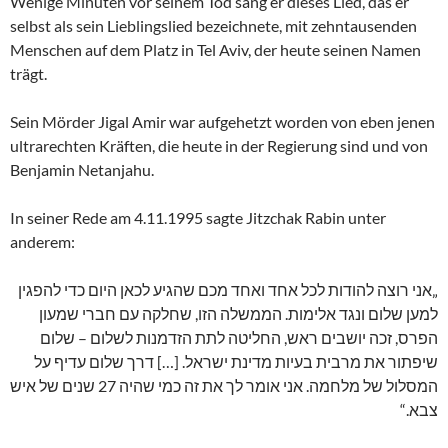
Wenige Minuten vor seinem Tod sang er dieses Lied, das er
selbst als sein Lieblingslied bezeichnete, mit zehntausenden
Menschen auf dem Platz in Tel Aviv, der heute seinen Namen
trägt.
Sein Mörder Jigal Amir war aufgehetzt worden von eben jenen
ultrarechten Kräften, die heute in der Regierung sind und von
Benjamin Netanjahu.
In seiner Rede am 4.11.1995 sagte Jitzchak Rabin unter
anderem:
„אני רוצה להודות לכל אחד ואחד מכם שהגיע לכאן היום כדי להפגין
למען שלום ונגד אלימות. הממשלה הזו, שחלקה עם חברי שמעון
הפרס, זכה יושבים ראש, החליטה לתת הזדמנות לשלום – שלום
שיפתור את מרבית בעיות מדינת ישראל. […] דרך שלום עדיף על
המסלול של מלחמה. אני אומר לך את זה כמי שהיה 72 שנים של איש
צבא.“