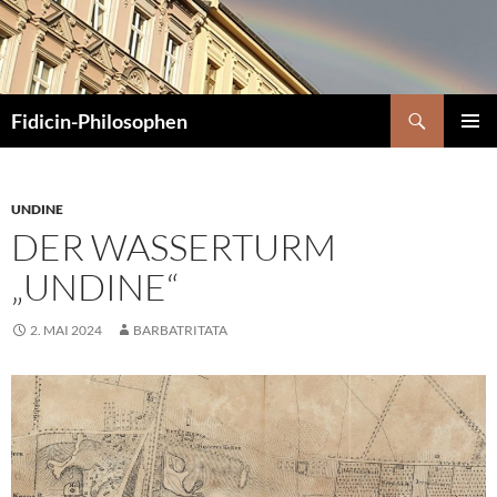
Zum
Inhalt
springen
Suchen
Fidicin-Philosophen
PRIMÄR
MENÜ
UNDINE
DER WASSERTURM
„UNDINE“
2. MAI 2024
BARBATRITATA