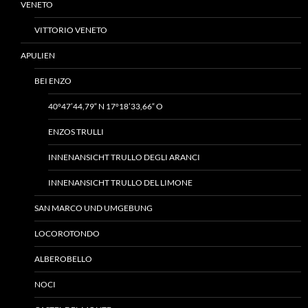
VENETO
VITTORIO VENETO
APULIEN
BEI ENZO
40°47’44,79“ N 17°18’33,66“ O
ENZOS TRULLI
INNENANSICHT TRULLO DEGLI ARANCI
INNENANSICHT TRULLO DEL LIMONE
SAN MARCO UND UMGEBUNG
LOCOROTONDO
ALBEROBELLO
NOCI