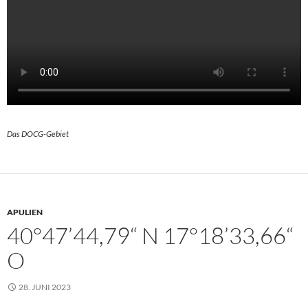
Das DOCG-Gebiet
APULIEN
40°47’44,79“ N 17°18’33,66“
O
28. JUNI 2023