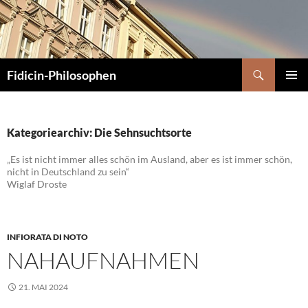
Zum
Inhalt
springen
Suchen
Fidicin-Philosophen
PRIMÄR
MENÜ
Kategoriearchiv: Die Sehnsuchtsorte
„Es ist nicht immer alles schön im Ausland, aber es ist immer schön,
nicht in Deutschland zu sein“
Wiglaf Droste
INFIORATA DI NOTO
NAHAUFNAHMEN
21. MAI 2024