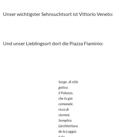
Unser wichtigster Sehnsuchtsort ist Vittorio Veneto:
Und unser Lieblingsort dort die Piazza Flaminio:
Sorge, di stile
gotico,
il Palazzo,
che fu già
comunale,
ricco di
stemmi.
Semplice
L’architettura
de la Loggia.
Sale,