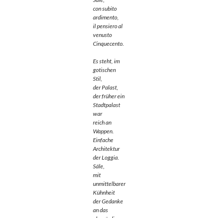
con subito
ardimento,
il pensiero al
venusto
Cinquecento.
Es steht, im
gotischen
Stil,
der Palast,
der früher ein
Stadtpalast
war
reich an
Wappen.
Einfache
Architektur
der Loggia.
Säle,
mit
unmittelbarer
Kühnheit
der Gedanke
an das