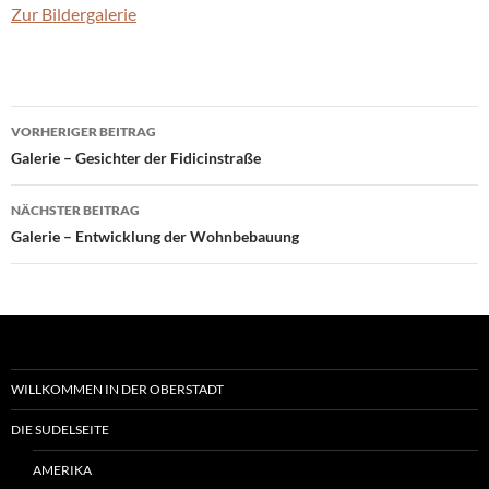
Zur Bildergalerie
Beitragsnavigation
VORHERIGER BEITRAG
Galerie – Gesichter der Fidicinstraße
NÄCHSTER BEITRAG
Galerie – Entwicklung der Wohnbebauung
WILLKOMMEN IN DER OBERSTADT
DIE SUDELSEITE
AMERIKA