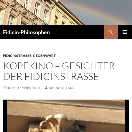
Zum
Inhalt
springen
Suchen
Fidicin-Philosophen
PRIMÄR
MENÜ
FIDICINSTRASSE
,
GEGENWART
KOPFKINO – GESICHTER
DER FIDICINSTRASSE
8. SEPTEMBER 2024
BARBATRITATA