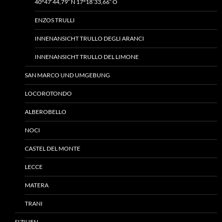
40°47’44,79“ N 17°18’33,66“ O
ENZOS TRULLI
INNENANSICHT TRULLO DEGLI ARANCI
INNENANSICHT TRULLO DEL LIMONE
SAN MARCO UND UMGEBUNG
LOCOROTONDO
ALBEROBELLO
NOCI
CASTEL DEL MONTE
LECCE
MATERA
TRANI
SIZILIEN