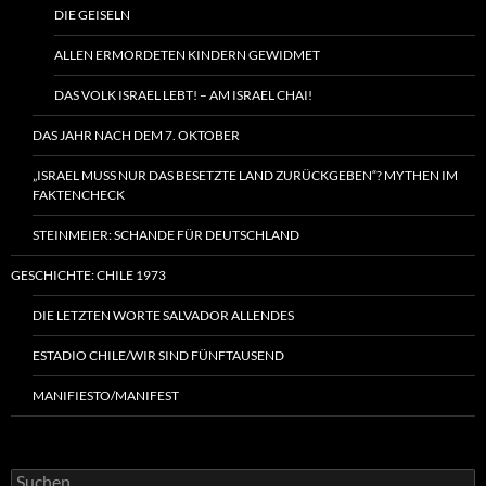
DIE GEISELN
ALLEN ERMORDETEN KINDERN GEWIDMET
DAS VOLK ISRAEL LEBT! – AM ISRAEL CHAI!
DAS JAHR NACH DEM 7. OKTOBER
„ISRAEL MUSS NUR DAS BESETZTE LAND ZURÜCKGEBEN“? MYTHEN IM
FAKTENCHECK
STEINMEIER: SCHANDE FÜR DEUTSCHLAND
GESCHICHTE: CHILE 1973
DIE LETZTEN WORTE SALVADOR ALLENDES
ESTADIO CHILE/WIR SIND FÜNFTAUSEND
MANIFIESTO/MANIFEST
Suchen