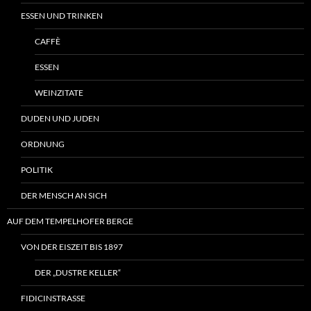
ESSEN UND TRINKEN
CAFFÈ
ESSEN
WEINZITATE
DUDEN UND JUDEN
ORDNUNG
POLITIK
DER MENSCH AN SICH
AUF DEM TEMPELHOFER BERGE
VON DER EISZEIT BIS 1897
DER „DUSTRE KELLER“
FIDICINSTRASSE