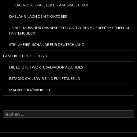
DAS VOLK ISRAEL LEBT! – AM ISRAEL CHAI!
DAS JAHR NACH DEM 7. OKTOBER
„ISRAEL MUSS NUR DAS BESETZTE LAND ZURÜCKGEBEN“? MYTHEN IM
FAKTENCHECK
STEINMEIER: SCHANDE FÜR DEUTSCHLAND
GESCHICHTE: CHILE 1973
DIE LETZTEN WORTE SALVADOR ALLENDES
ESTADIO CHILE/WIR SIND FÜNFTAUSEND
MANIFIESTO/MANIFEST
Suchen
nach: