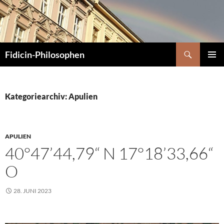
Zum
Inhalt
springen
Suchen
Fidicin-Philosophen
PRIMÄR
MENÜ
Kategoriearchiv: Apulien
APULIEN
40°47’44,79“ N 17°18’33,66“
O
28. JUNI 2023