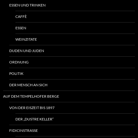
ESSEN UND TRINKEN
CAFFÈ
ESSEN
WEINZITATE
DUDEN UND JUDEN
ORDNUNG
POLITIK
DER MENSCH AN SICH
AUF DEM TEMPELHOFER BERGE
VON DER EISZEIT BIS 1897
DER „DUSTRE KELLER“
FIDICINSTRASSE