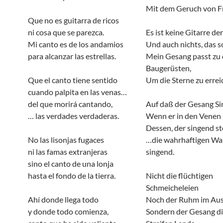
Mit dem Geruch von Fr
Que no es guitarra de ricos
ni cosa que se parezca.
Es ist keine Gitarre de
Mi canto es de los andamios
Und auch nichts, das s
para alcanzar las estrellas.
Mein Gesang passt zu
Baugerüsten,
Que el canto tiene sentido
Um die Sterne zu errei
cuando palpita en las venas…
del que morirá cantando,
Auf daß der Gesang Si
… las verdades verdaderas.
Wenn er in den Venen 
Dessen, der singend st
No las lisonjas fugaces
…die wahrhaftigen Wa
ni las famas extranjeras
singend.
sino el canto de una lonja
hasta el fondo de la tierra.
Nicht die flüchtigen
Schmeicheleien
Ahí donde llega todo
Noch der Ruhm im Au
y donde todo comienza,
Sondern der Gesang d