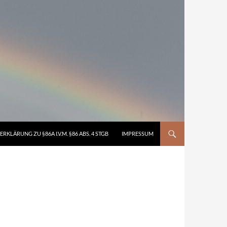
ERKLÄRUNG ZU §86A I.V.M. §86 ABS. 4 STGB
IMPRESSUM