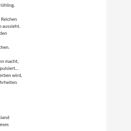
ühling.
r Reichen
o aussieht.
 den
chen.
nn macht,
pulsiert…
erben wird,
hrheiten
sland
ieses