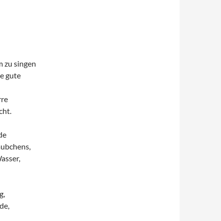
m zu singen
ne gute
rre
cht.
de
äubchens,
Wasser,
g,
de,