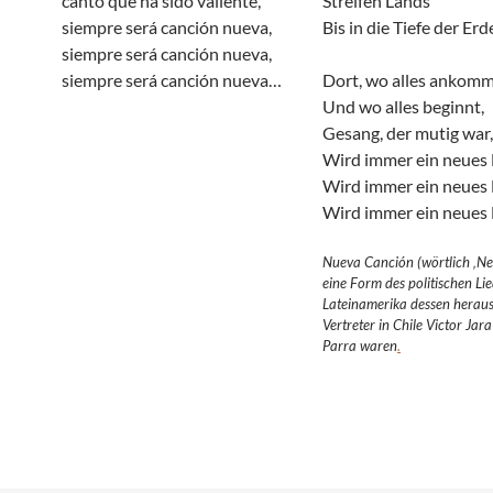
canto que ha sido valiente,
Streifen Lands
siempre será canción nueva,
Bis in die Tiefe der Erd
siempre será canción nueva,
siempre será canción nueva…
Dort, wo alles ankom
Und wo alles beginnt,
Gesang, der mutig war,
Wird immer ein neues L
Wird immer ein neues L
Wird immer ein neues 
Nueva Canción (wörtlich ‚Neu
eine Form des politischen Li
Lateinamerika dessen herau
Vertreter in Chile Victor Jar
Parra waren
.