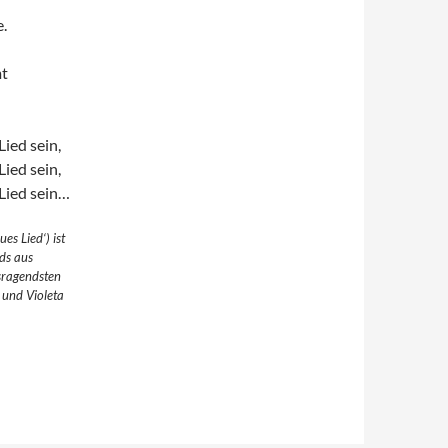
e.
mt
ied sein,
ied sein,
Lied sein…
es Lied‘) ist
eds aus
sragendsten
a und Violeta