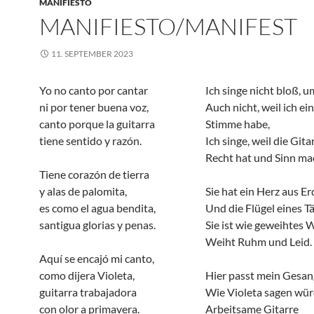
MANIFIESTO
MANIFIESTO/MANIFEST
11. SEPTEMBER 2023
Yo no canto por cantar
Ich singe nicht bloß, u
ni por tener buena voz,
Auch nicht, weil ich ei
canto porque la guitarra
Stimme habe,
tiene sentido y razón.
Ich singe, weil die Gita
Recht hat und Sinn ma
Tiene corazón de tierra
y alas de palomita,
Sie hat ein Herz aus Er
es como el agua bendita,
Und die Flügel eines T
santigua glorias y penas.
Sie ist wie geweihtes 
Weiht Ruhm und Leid.
Aquí se encajó mi canto,
como dijera Violeta,
Hier passt mein Gesan
guitarra trabajadora
Wie Violeta sagen wür
con olor a primavera.
Arbeitsame Gitarre