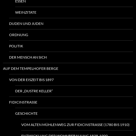
ESSEN
WEINZITATE
DUDEN UND JUDEN
ORDNUNG
POLITIK
DER MENSCH AN SICH
AUF DEM TEMPELHOFER BERGE
VON DER EISZEIT BIS 1897
DER „DUSTRE KELLER“
FIDICINSTRASSE
GESCHICHTE
VOM ALTEN MÜHLENWEG ZUR FIDICINSTRASSE (1780 BIS 1910)
ENTWICKLUNG DER WOHNBEBAUUNG 1838-1900