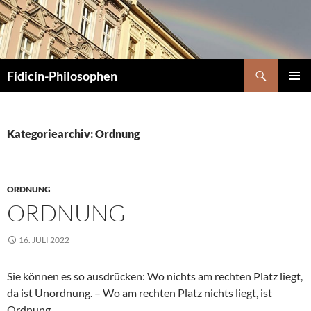
Zum
Inhalt
springen
Suchen
Fidicin-Philosophen
PRIMÄR
MENÜ
Kategoriearchiv: Ordnung
ORDNUNG
ORDNUNG
16. JULI 2022
Sie können es so ausdrücken: Wo nichts am rechten Platz liegt,
da ist Unordnung. – Wo am rechten Platz nichts liegt, ist
Ordnung.