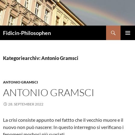
Zum
Inhalt
springen
Suchen
Fidicin-Philosophen
PRIMÄR
MENÜ
Kategoriearchiv: Antonio Gramsci
ANTONIO GRAMSCI
ANTONIO GRAMSCI
28. SEPTEMBER 2022
La crisi consiste appunto nel fattto che il vecchio muore e il
nuovo non può nascere: In questo interregno si verificano i
fenomeni morbosi più svariati.