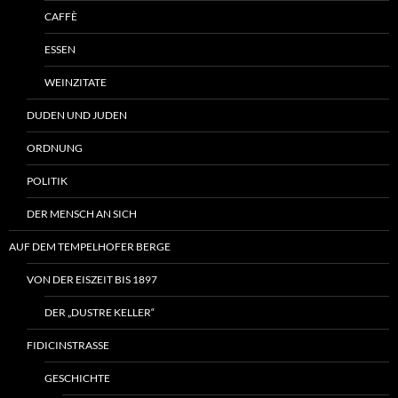
CAFFÈ
ESSEN
WEINZITATE
DUDEN UND JUDEN
ORDNUNG
POLITIK
DER MENSCH AN SICH
AUF DEM TEMPELHOFER BERGE
VON DER EISZEIT BIS 1897
DER „DUSTRE KELLER“
FIDICINSTRASSE
GESCHICHTE